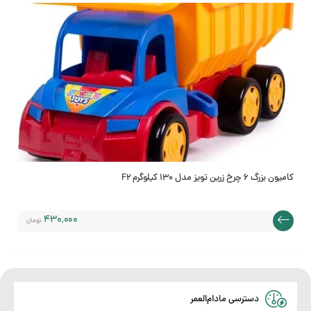
به
علاقه
کامیون بزرگ 6 چرخ زرین تویز مدل 130 کیلوگرم F2
430,000
تومان
مندی
دسترسی مادام‌العمر