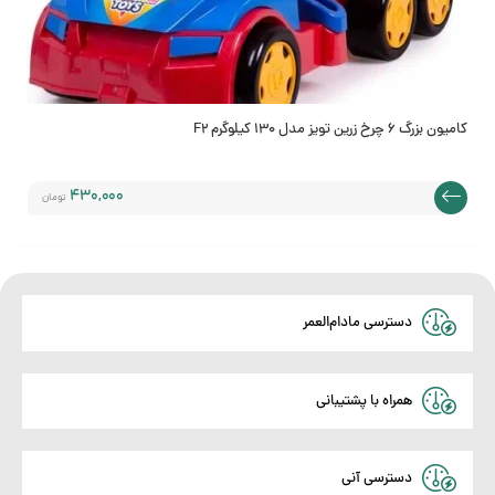
علاقه
کامیون بزرگ 6 چرخ زرین تویز مدل 130 کیلوگرم F2
430,000
تومان
مندی
دسترسی مادام‌العمر
ها
همراه با پشتیبانی
دسترسی آنی