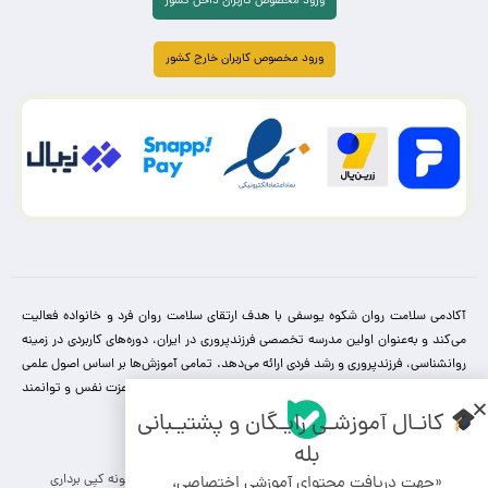
ورود مخصوص کاربران داخل کشور
ورود مخصوص کاربران خارج کشور
آکادمی سلامت روان شکوه یوسفی با هدف ارتقای سلامت روان فرد و خانواده فعالیت
می‌کند و به‌عنوان اولین مدرسه تخصصی فرزندپروری در ایران، دوره‌های کاربردی در زمینه
روانشناسی، فرزندپروری و رشد فردی ارائه می‌دهد. تمامی آموزش‌ها بر اساس اصول علمی
و با بیانی ساده طراحی شده‌اند تا والدین بتوانند کودکانی سالم، با عزت نفس و توانمند
پرورش دهند.
کانـال آموزشـی رایـگان و پشتیـبانی
بله
کلیه حقوق مادی و معنوی برای این سایت محفوظ می باشد و هرگونه کپی برداری
«جهت دریافت محتوای آموزشی اختصاصی،