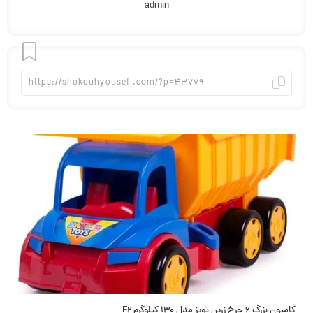
admin
افزودن
به
علاقه
کامیون بزرگ 6 چرخ زرین تویز مدل 130 کیلوگرم F2