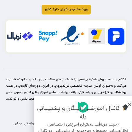
ورود مخصوص کاربران خارج کشور
آکادمی سلامت روان شکوه یوسفی با هدف ارتقای سلامت روان فرد و خانواده فعالیت
می‌کند و به‌عنوان اولین مدرسه تخصصی فرزندپروری در ایران، دوره‌های کاربردی در زمینه
روانشناسی، فرزندپروری و رشد فردی ارائه می‌دهد. تمامی آموزش‌ها بر اساس اصول علمی
و با بیانی ساده طراحی شده‌اند تا والدین بتوانند کودکانی سالم، با عزت نفس و توانمند
پرورش دهند.
کانـال آموزشـی رایـگان و پشتیـبانی
بله
کلیه حقوق مادی و معنوی برای این سایت محفوظ می باشد و هرگونه کپی برداری
«جهت دریافت محتوای آموزشی اختصاصی،
شامل پیگرد قانونی می باشد.
اطلاع‌رسانی دوره‌ها و بهره‌مندی از پشتیبانی، به کانال