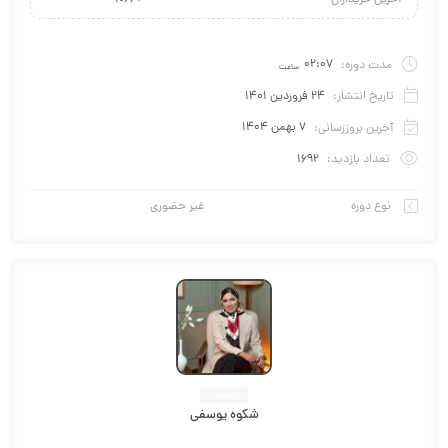
+1066
مدت دوره:
02:07
ساعت
تاریخ انتشار:
24 فروردین 1401
آخرین بروزرسانی:
7 بهمن 1404
تعداد بازدید:
1692
نوع دوره
غیر حضوری
مدرس
شکوه یوسفی