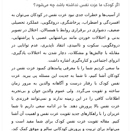
اگر کودک ما عزت نفس نداشته باشد چه می‌شود؟
از آسیب‌ها و خطرات جدی نبود عزت نفس در کودکان می‌توان به
افسردگی و اضطراب، پرخاشگری، دروغگویی، عملکرد تحصیلی
ضعیف، دشواری در برقراری روابط با همسالان، اختلال در تصویر
بدنی و اختلالات خوردن مانند بی‌اشتهایی عصبی یا پراشتهایی،
دروغگویی، سکوت و ناامیدی، انتقاد ناپذیری، عدم توانایی در
مقابله با چالش‌ها و مشکلات، دچار شدن به اختلالات یادگیری،
انزوای اجتماعی و کناره‌گیری اشاره داشت.
ما سعی کردیم شما را با معرفی پیامد‌های کمبود عزت نفس در
کودکان آشنا کنیم، تا شما به جدیت این مسئله پی ببرید. عزت
نفس کودک با رفتار درست و آگاهانه والدین به مرور زمان
ساخته و تقویت می‌گردد. ولی عموم والدین جوان و بی‌تجربه
اطلاعات کافی را در این زمینه ندارند و نمی‌توانند فرزندی با
عزت نفس بالا پرورش دهند. ما در ادامه سعی داریم تا شما
عزیزان را با راهکار‌های جدید تقویت عزت نفس و اهمیت آن آشنا
کنیم. مقاله تقویت عزت نفس کودک برای شما مفید است و
می‌تواند برای تربیت و پرورش کودکانی سالم و موفق کمک کند،