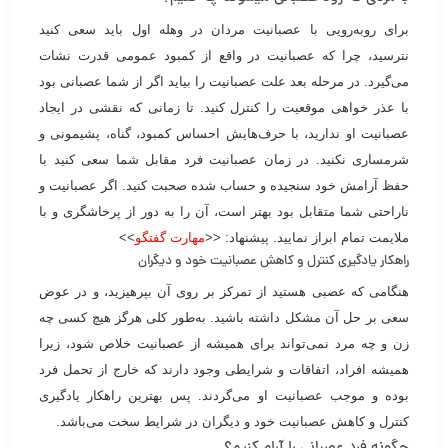
برای رو‌به‌رویی با عصبانیت مردان در وهله اول باید سعی کنید
نترسید، چرا که عصبانیت در واقع از کمبود عمومی قدرت نشات
می‌گیرد. در مرحله بعد علت عصبانیت را بیاید اگر از شما عصبانی بود
با عذر خواهی موقعیت را کنترل کنید. تا زمانی که نقشی در ایجاد
عصبانیت او ندارید، با حرف‌هایش احساس کمبود، گناه، پشیمونی و
شرمساری نکنید. در زمان عصبانیت فرد مقابل شما سعی کنید با
حفظ آرامش خود سنجیده و حساب شده صحبت کنید. اگر عصبانیت و
ناراحتی شما متقابل بود بهتر است، آن را به دور از پرخاشگری و با
ملایمت تمام ابراز نمایید. پیشنهاد: <<
مهارت گفتگو
>>
راهکار یادگیری کنترل و کاهش عصبانیت خود و دیگران
هنگامی که عصبی هستید از تمرکز بر روی آن بپرهیزید، و در عوض
سعی بر حل آن مشکل داشته باشید. به‌طور کلی هرگز هیچ کسی چه
زن و چه مرد نمی‌تواند برای همیشه از عصبانیت خلاص شود، زیرا
همیشه افراد، اتفاقات و شرایطی وجود دارند که خارج از تحمل فرد
بوده و موجب عصبانیت او می‌گردند‌. پس بهترین راهکار یادگیری
کنترل و کاهش عصبانیت خود و دیگران در شرایط سخت می‌باشد.