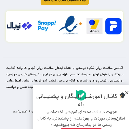
آکادمی سلامت روان شکوه یوسفی با هدف ارتقای سلامت روان فرد و خانواده فعالیت
می‌کند و به‌عنوان اولین مدرسه تخصصی فرزندپروری در ایران، دوره‌های کاربردی در زمینه
روانشناسی، فرزندپروری و رشد فردی ارائه می‌دهد. تمامی آموزش‌ها بر اساس اصول علمی
و با بیانی ساده طراحی شده‌اند تا والدین بتوانند کودکانی سالم، با عزت نفس و توانمند
پرورش دهند.
کانـال آموزشـی رایـگان و پشتیـبانی
بله
کلیه حقوق مادی و معنوی برای این سایت محفوظ می باشد و هرگونه کپی برداری
«جهت دریافت محتوای آموزشی اختصاصی،
شامل پیگرد قانونی می باشد.
اطلاع‌رسانی دوره‌ها و بهره‌مندی از پشتیبانی، به کانال
رسمی ما در پیام‌رسان بله بپیوندید.»